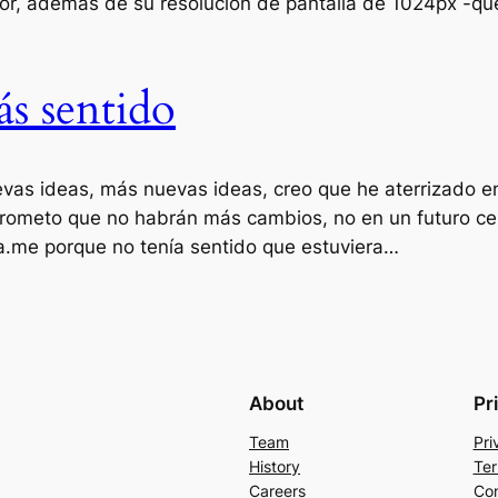
or, además de su resolución de pantalla de 1024px -qu
s sentido
as ideas, más nuevas ideas, creo que he aterrizado en
e prometo que no habrán más cambios, no en un futuro ce
ta.me porque no tenía sentido que estuviera…
About
Pr
Team
Pri
History
Ter
Careers
Con