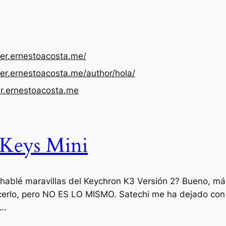
er.ernestoacosta.me/
ter.ernestoacosta.me/au
thor/hola/
r.ernestoacosta.me
Keys Mini
ablé maravillas del Keychron K3 Versión 2? Bueno, más 
acerlo, pero NO ES LO MISMO. Satechi me ha dejado co
m…